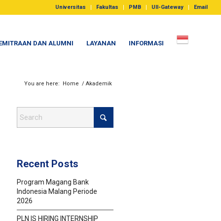
Universitas
Fakultas
PMB
UII-Gateway
Email
EMITRAAN DAN ALUMNI
LAYANAN
INFORMASI
You are here:
Home
/
Akademik
Recent Posts
Program Magang Bank
Indonesia Malang Periode
2026
PLN IS HIRING INTERNSHIP