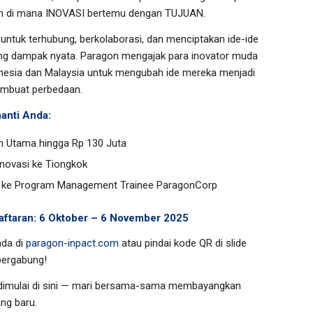
n di mana INOVASI bertemu dengan TUJUAN.
ntuk terhubung, berkolaborasi, dan menciptakan ide-ide
g dampak nyata. Paragon mengajak para inovator muda
onesia dan Malaysia untuk mengubah ide mereka menjadi
embuat perbedaan.
anti Anda:
h Utama hingga Rp 130 Juta
Inovasi ke Tiongkok
t ke Program Management Trainee ParagonCorp
aftaran: 6 Oktober – 6 November 2025
nda di
paragon-inpact.com
atau pindai kode QR di slide
 bergabung!
imulai di sini — mari bersama-sama membayangkan
ng baru.