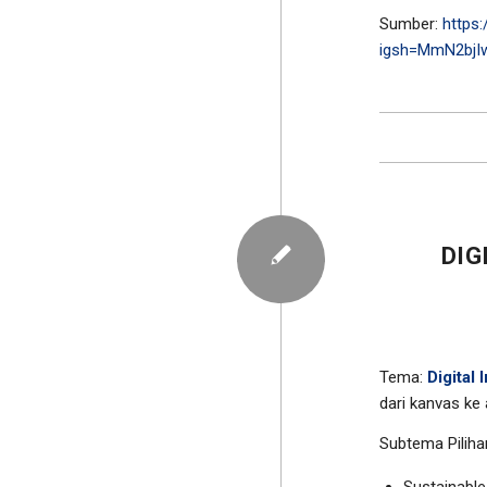
Sumber:
https
igsh=MmN2bj
DIG
Tema:
Digital
dari kanvas ke
Subtema Piliha
Sustainable