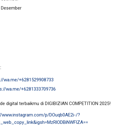
6 Desember
:
s://wa.me/+6281529908733
ps://wa.me/+6281333709736
ide digital terbaikmu di DIGIBIZIAN COMPETITION 2025!
://www.instagram.com/p/DOuqb0AE2i-/?
g_web_copy_link&igsh=MzRlODBiNWFlZA==