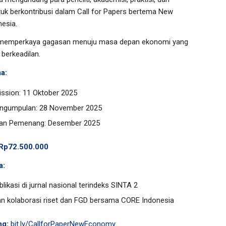
k berkontribusi dalam Call for Papers bertema New
esia.
memperkaya gagasan menuju masa depan ekonomi yang
berkeadilan.
a:
ssion: 11 Oktober 2025
engumpulan: 28 November 2025
an Pemenang: Desember 2025
 Rp72.500.000
a:
blikasi di jurnal nasional terindeks SINTA 2
an kolaborasi riset dan FGD bersama CORE Indonesia
ng:
bit.ly/CallforPaperNewEconomy