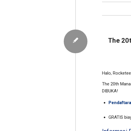
The 20
Halo,
Rocketee
The 20th Manag
DIBUKA!
Pendaftara
GRATIS biay