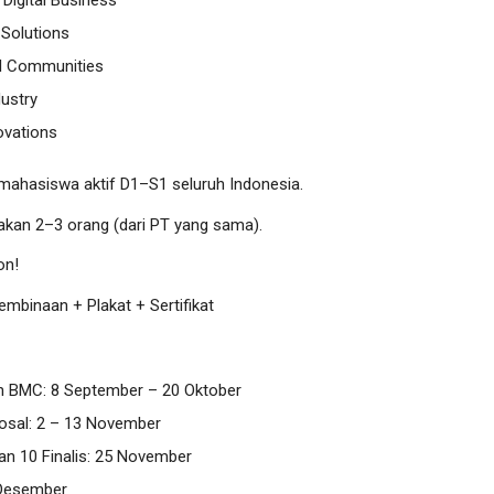
 Solutions
al Communities
dustry
ovations
mahasiswa aktif D1–S1 seluruh Indonesia.
kan 2–3 orang (dari PT yang sama).
on!
embinaan + Plakat + Sertifikat
n BMC: 8 September – 20 Oktober
osal: 2 – 13 November
 10 Finalis: 25 November
 Desember