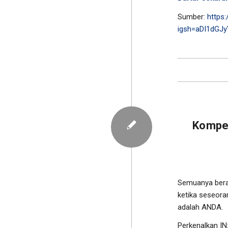
Sumber:
https
igsh=aDI1dGJ
Kompet
Semuanya beraw
ketika seseorang
adalah ANDA.
Perkenalkan IN