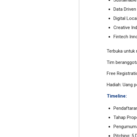
Data Driven
Digital Loc
Creative In
Fintech Inn
Terbuka untuk 
Tim beranggota
Free Registrati
Hadiah: Uang p
Timeline:
Pendaftara
Tahap Prop
Pengumuman
Pitching: 5