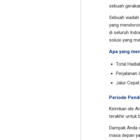
sebuah geraka
Sebuah wadah u
yang mendoron
di seluruh Ind
solusi yang m
Apa yang men
Total Hadia
Perjalanan 
Jalur Cepa
Periode Pend
Kirimkan ide A
terakhir untuk
Dampak Anda d
masa depan ya