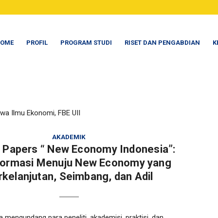
OME
PROFIL
PROGRAM STUDI
RISET DAN PENGABDIAN
K
wa Ilmu Ekonomi, FBE UII
AKADEMIK
r Papers “ New Economy Indonesia”:
formasi Menuju New Economy yang
rkelanjutan, Seimbang, dan Adil
 mengundang para peneliti, akademisi, praktisi, dan