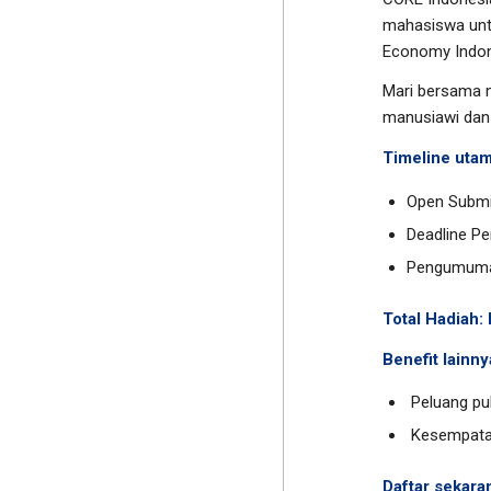
mahasiswa untu
Economy Indon
Mari bersama 
manusiawi dan 
Timeline utam
Open Submi
Deadline P
⁠Pengumum
Total Hadiah:
Benefit lainny
⁠ Peluang pu
⁠ Kesempat
Daftar sekara