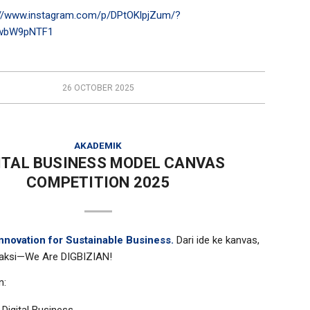
://www.instagram.com/p/DPtOKlpjZum/?
IwbW9pNTF1
26 OCTOBER 2025
AKADEMIK
ITAL BUSINESS MODEL CANVAS
COMPETITION 2025
 Innovation for Sustainable Business.
Dari ide ke kanvas,
 aksi—We Are DIGBIZIAN!
n:
 Digital Business