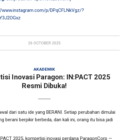
://www.instagram.com/p/DPqCFLNkVgz/?
yY3J2OGxz
26 OCTOBER 2025
AKADEMIK
isi Inovasi Paragon: IN:PACT 2025
Resmi Dibuka!
al dari satu ide yang BERANI. Setiap perubahan dimulai
 berani berpikir berbeda, dan kali ini, orang itu bisa jadi
:PACT 2025, kompetisi inovasi perdana ParagonCorp —