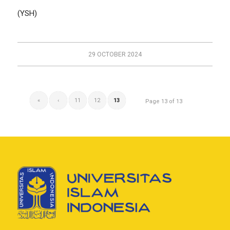
(YSH)
29 OCTOBER 2024
«
‹
11
12
13
Page 13 of 13