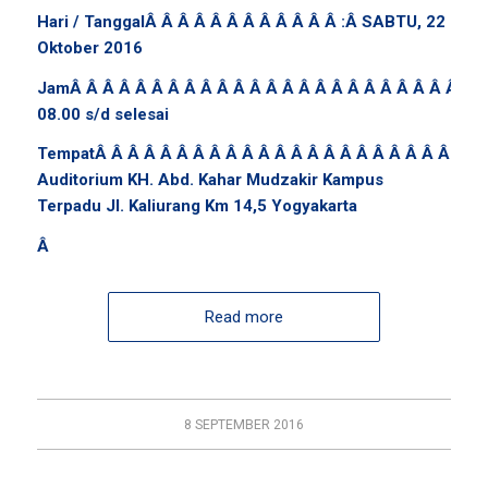
Hari / Tanggal
Â Â Â Â Â Â Â Â Â Â Â Â
:Â
SABTU, 22
Oktober 2016
JamÂ Â Â Â Â Â Â Â Â Â Â Â Â Â Â Â Â Â
Â Â Â Â Â Â Â 
08.00 s/d selesai
TempatÂ Â Â Â Â Â Â Â Â Â Â Â
Â Â Â Â Â Â Â Â Â Â Â Â
Auditorium KH. Abd. Kahar Mudzakir Kampus
Terpadu Jl. Kaliurang Km 14,5 Yogyakarta
Â
Read more
8 SEPTEMBER 2016