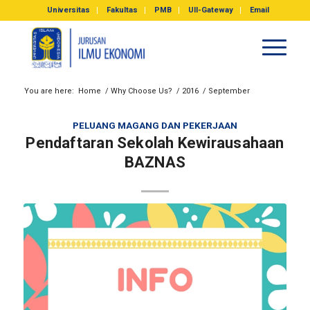
Universitas
Fakultas
PMB
UII-Gateway
Email
You are here:
Home
/
Why Choose Us?
/
2016
/
September
PELUANG MAGANG DAN PEKERJAAN
Pendaftaran Sekolah Kewirausahaan
BAZNAS