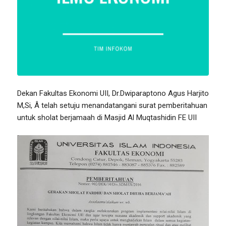
Dekan Fakultas Ekonomi UII, Dr.Dwiparaptono Agus Harjito
M,Si, Â telah setuju menandatangani surat pemberitahuan
untuk sholat berjamaah di Masjid Al Muqtashidin FE UII