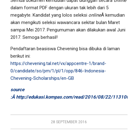
Semua dokumen kemudian dapat diunggah secara
online
dalam format PDF dengan ukuran tak lebih dari 5
megabyte. Kandidat yang lolos seleksi
online
Â kemudian
akan mengikuti seleksi wawancara sekitar bulan Maret
sampai Mei 2017. Pengumuman akan dilakukan awal Juni
2017. Semoga berhasil!
Pendaftaran beasiswa Chevening bisa dibuka di laman
berikut ini:
https://chevening.tal.net/vx/appcentre-1/brand-
0/candidate/so/pm/1/pl/1/opp/846-Indonesia-
Chevening-Scholarships/en-GB
source
:Â http://edukasi.kompas.com/read/2016/08/22/11310031/P
28 SEPTEMBER 2016