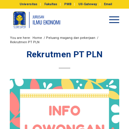
Universitas
Fakultas
PMB
UII-Gateway
Email
You are here:
Home
/
Peluang magang dan pekerjaan
/
Rekrutmen PT PLN
Rekrutmen PT PLN