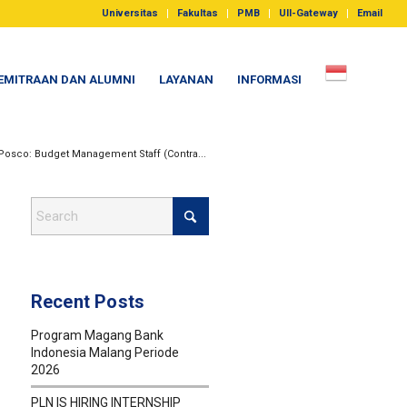
Universitas
Fakultas
PMB
UII-Gateway
Email
EMITRAAN DAN ALUMNI
LAYANAN
INFORMASI
osco: Budget Management Staff (Contra...
Recent Posts
Program Magang Bank
Indonesia Malang Periode
2026
PLN IS HIRING INTERNSHIP