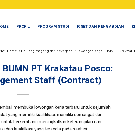
OME
PROFIL
PROGRAM STUDI
RISET DAN PENGABDIAN
K
ere:
Home
/
Peluang magang dan pekerjaan
/
Lowongan Kerja BUMN PT Krakatau P
 BUMN PT Krakatau Posco:
ement Staff (Contract)
kembali membuka lowongan kerja terbaru untuk sejumlah
dat yang memiliki kualifikasi, memiliki semangat dan
nan untuk berkembang meningkatkan keterampilan dan
i dan kualifikasi yang tersedia pada saat ini: