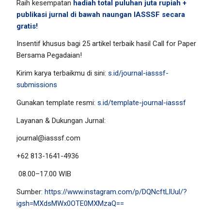
Raih kesempatan
hadiah total puluhan juta rupiah +
publikasi jurnal di bawah naungan IASSSF secara
gratis!
Insentif khusus bagi 25 artikel terbaik hasil Call for Paper
Bersama Pegadaian!
Kirim karya terbaikmu di sini:
s.id/journal-iasssf-
submissions
Gunakan template resmi:
s.id/template-journal-iasssf
Layanan & Dukungan Jurnal:
journal@iasssf.com
+62 813-1641-4936
08.00–17.00 WIB
Sumber:
https://www.instagram.com/p/DQNcftLlUul/?
igsh=MXdsMWx0OTE0MXMzaQ==