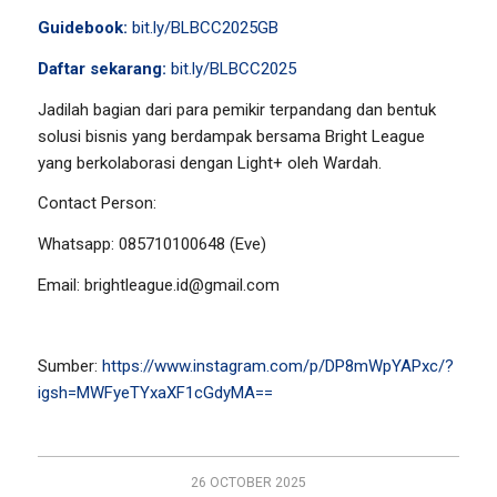
Guidebook:
bit.ly/BLBCC2025GB
Daftar sekarang:
bit.ly/BLBCC2025
Jadilah bagian dari para pemikir terpandang dan bentuk
solusi bisnis yang berdampak bersama Bright League
yang berkolaborasi dengan Light+ oleh Wardah.
Contact Person:
Whatsapp: 085710100648 (Eve)
Email:
brightleague.id@gmail.com
Sumber:
https://www.instagram.com/p/DP8mWpYAPxc/?
igsh=MWFyeTYxaXF1cGdyMA==
26 OCTOBER 2025