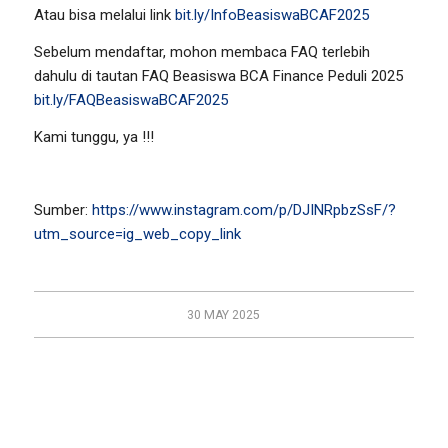
Atau bisa melalui link
bit.ly/InfoBeasiswaBCAF2025
Sebelum mendaftar, mohon membaca FAQ terlebih
dahulu di tautan FAQ Beasiswa BCA Finance Peduli 2025
bit.ly/FAQBeasiswaBCAF2025
Kami tunggu, ya !!!
Sumber:
https://www.instagram.com/p/DJINRpbzSsF/?
utm_source=ig_web_copy_link
30 MAY 2025